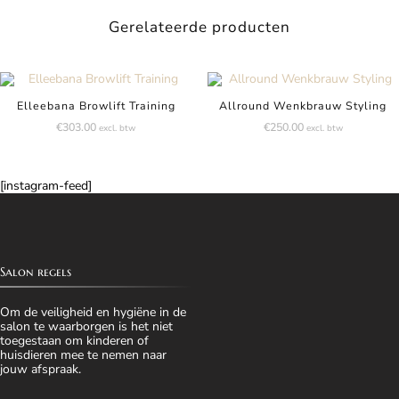
Gerelateerde producten
Elleebana Browlift Training
Allround Wenkbrauw Styling
€
303.00
€
250.00
excl. btw
excl. btw
[instagram-feed]
Salon regels
Om de veiligheid en hygiëne in de
salon te waarborgen is het niet
toegestaan om kinderen of
huisdieren mee te nemen naar
jouw afspraak.