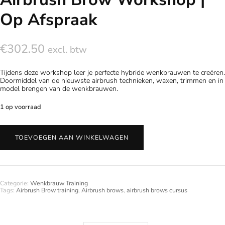
Op Afspraak
€
302.50
excl. btw
Tijdens deze workshop leer je perfecte hybride wenkbrauwen te creëren.
Doormiddel van de nieuwste airbrush technieken, waxen, trimmen en in
model brengen van de wenkbrauwen.
1 op voorraad
Airbrush
Brow
TOEVOEGEN AAN WINKELWAGEN
Workshop
|
Op
Afspraak
aantal
Categorie:
Wenkbrauw Training
Tags:
Airbrush Brow training
,
Airbrush brows
,
airbrush brows cursus