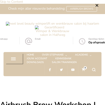
Skip to Content
Check mijn aller nieuwste behandeling:
AIRBRUSH BROWS
Gecertificeerd Wimper &
Wimperlift expert sinds 2014
Wenkbrauw salon in Halfweg
atsapp
Email
Openings tijden
6-57180691
info@nextlevelbeauty.nl
Op afspraak
HOME
OVER STEPHANIE
ACADEMIE
JOUW ACCOUNT
KENNISBANK
DOWNLOADS
SALON TRAININGEN
0
Airbrush Brow Workshop |