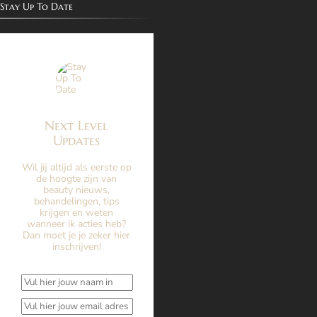
Stay Up To Date
Next Level
Updates
Wil jij altijd als eerste op
de hoogte zijn van
beauty nieuws,
behandelingen, tips
krijgen en weten
wanneer ik acties heb?
Dan moet je je zeker hier
inschrijven!