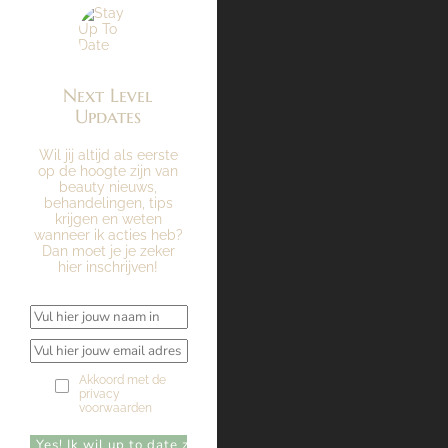
Next Level
Updates
Wil jij altijd als eerste
op de hoogte zijn van
beauty nieuws,
behandelingen, tips
krijgen en weten
wanneer ik acties heb?
Dan moet je je zeker
hier inschrijven!
Akkoord met de
privacy
voorwaarden