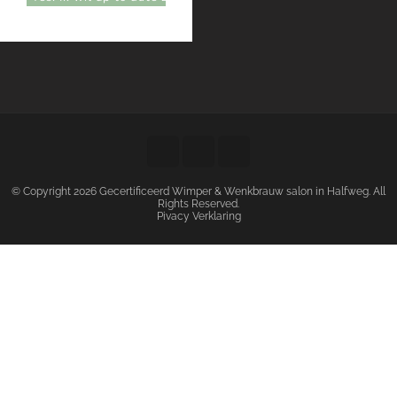
© Copyright 2026
Gecertificeerd Wimper & Wenkbrauw salon in Halfweg
. All
Rights Reserved.
Pivacy Verklaring