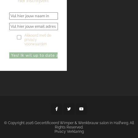
hier inschrijven!
Akkoord met de
privacy
voorwaarden
© Copyright 2026
Gecertificeerd Wimper & Wenkbrauw salon in Halfweg
. All
Rights Reserved.
Pivacy Verklaring