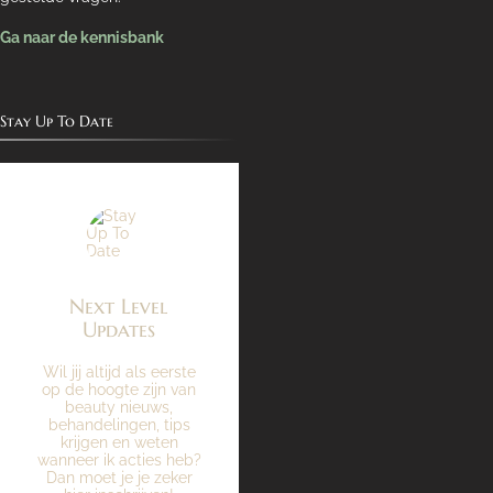
Ga naar de kennisbank
Stay Up To Date
Next Level
Updates
Wil jij altijd als eerste
op de hoogte zijn van
beauty nieuws,
behandelingen, tips
krijgen en weten
wanneer ik acties heb?
Dan moet je je zeker