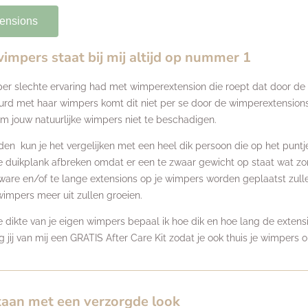
tensions
impers staat bij mij altijd op nummer 1
per slechte ervaring had met wimperextension die roept dat door de 
ebeurd met haar wimpers komt dit niet per se door de wimperextensio
 om jouw natuurlijke wimpers niet te beschadigen.
den kun je het vergelijken met een heel dik persoon die op het puntj
de duikplank afbreken omdat er een te zwaar gewicht op staat wat z
 zware en/of te lange extensions op je wimpers worden geplaatst zull
impers meer uit zullen groeien.
ikte van je eigen wimpers bepaal ik hoe dik en hoe lang de extension
 jij van mij een GRATIS After Care Kit zodat je ook thuis je wimpers 
taan met een verzorgde look