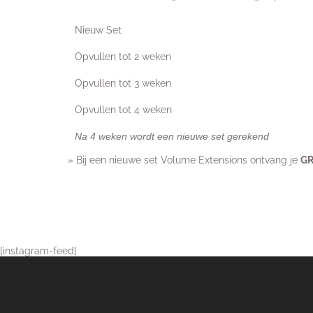
Nieuw Set
Opvullen tot 2 weken
Opvullen tot 3 weken
Opvullen tot 4 weken
Na 4 weken wordt een nieuwe set gerekend
» Bij een nieuwe set Volume Extensions ontvang je
GR
[instagram-feed]