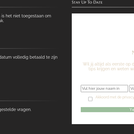
Stay Up To Date
 is het niet toegestaan om
k.
atum volledig betaald te zijn
Wil jij altijd als eerste 
tips krijgen en weten w
Akkoord met de privac
gestelde vragen.