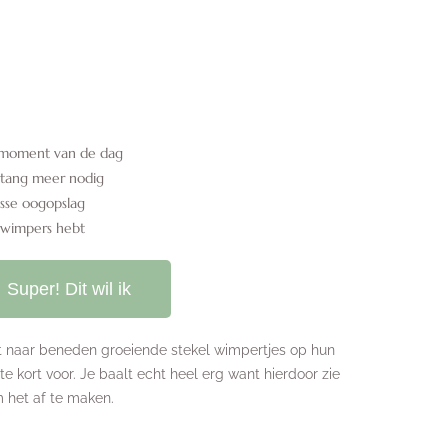
k moment van de dag
ltang meer nodig
isse oogopslag
g wimpers hebt
Super! Dit wil ik
echt naar beneden groeiende stekel wimpertjes op hun
 kort voor. Je baalt echt heel erg want hierdoor zie
om het af te maken.