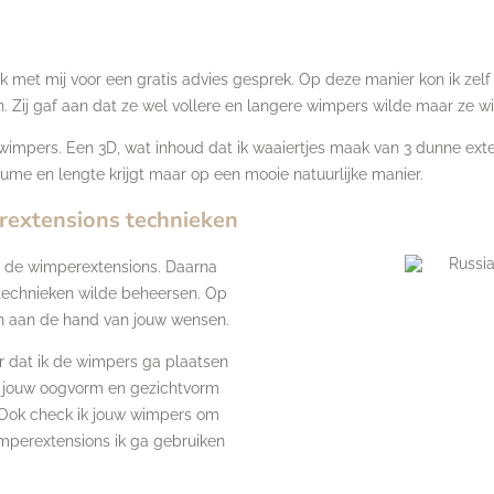
met mij voor een gratis advies gesprek. Op deze manier kon ik zelf
ij gaf aan dat ze wel vollere en langere wimpers wilde maar ze wild
wimpers. Een 3D, wat inhoud dat ik waaiertjes maak van 3 dunne exten
ume en lengte krijgt maar op een mooie natuurlijke manier.
erextensions technieken
or de wimperextensions. Daarna
 technieken wilde beheersen. Op
den aan de hand van jouw wensen.
r dat ik de wimpers ga plaatsen
ijk jouw oogvorm en gezichtvorm
 Ook check ik jouw wimpers om
mperextensions ik ga gebruiken