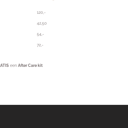
120,-
42,50
54,-
72,-
ATIS
een
After Care kit