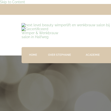
Skip to Content
Gecertificeerd Wimper &
Wimperlift expert sinds 2014
HOME
OVER STEPHANIE
ACADEMIE