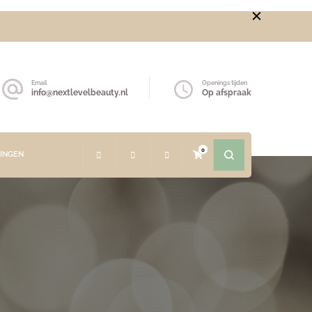
Email
Openings tijden
info@nextlevelbeauty.nl
Op afspraak
0
NINGEN