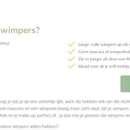
e wimpers?
Lange, volle wimpers op el
Geen mascara of wimperkru
Zie er jonger uit door een fr
Ideaal voor als je zelf weini
grap je dat je op een varkentje lijkt, want die hebben ook van die r
et mascara en een wimperkrultang maar zelfs daar zijn je wimpers te
stje heb en je make-up perfect zit , ja dan mis je gewoon die wimpers 
vollere wimpers willen hebben?