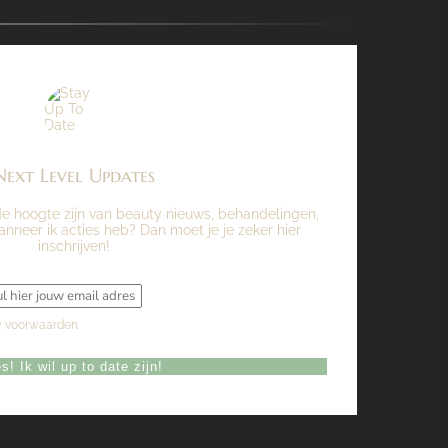
Next Level Updates
op de hoogte zijn van beauty nieuws, behandelingen,
anneer ik acties heb? Dan moet je je zeker hier
inschrijven!
y voorwaarden