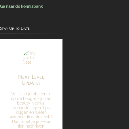
Ga naar de kennisbank
Stay Up To Date
Next Level
Updates
Wil jij altijd als eerste
op de hoogte zijn van
beauty nieuws,
behandelingen, tips
krijgen en weten
wanneer ik acties heb?
Dan moet je je zeker
hier inschrijven!